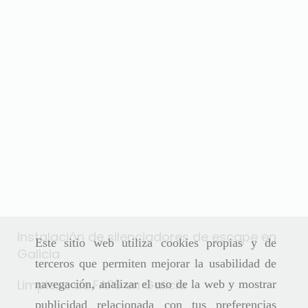
Instalación de silenciadores de escape en
Este sitio web utiliza cookies propias y de
Galicia
terceros que permiten mejorar la usabilidad de
Limpieza de FAPS en Galicia
navegación, analizar el uso de la web y mostrar
publicidad relacionada con tus preferencias