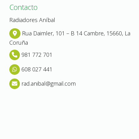
Contacto
Radiadores Aníbal
Rua Daimler, 101 – B 14
Cambre,
15660,
La
Coruña
981 772 701
608 027 441
rad.anibal
gmail.com